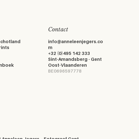
Contact
Schotland
info@anneleenjegers.co
rints
m
+32 (0)495 142 333
Sint-Amandsberg - Gent
enboek
Oost-Vlaanderen
BE0696597778
 Anneleen Jegers - Fotograaf Gent